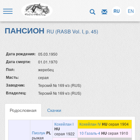
RU
EN
ПАНСИОН
RU (RASB Vol. I, p. 45)
Дата рождения:
05.03.1950
Дата смерти:
01.01.1970
Пол:
жеребец
Масть:
серая
Заводчик:
Терский № 169 к/з (RUS)
Владелец:
Терский № 169 к/з (RUS)
Родословная
Скачки
Кохейлан I
Кохейлан IV
HU
серая 1904
HU
Пиолун
PL
10 Газаль-4
HU
серая 1910
серая 1922
рыжая