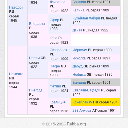
Дзиванна
Бакшиш
PL
серая 1901
1934
PL
Паводок
Калина
PL
серая 1909
серая 1922
RU
серая
Кухайлан Хайфи
PL
гнедая
Офир
PL
1945
1923
Влодарка
гнедая
PL
1933
Дзива
PL
гнедая 1922
серая
1938
Кева
PL
серая 1923
Сковронек
Ибрахим
PL
серая 1899
PL
Насим
GB
Ясколка
PL
серая 1891
серая 1909
серая
Насра
GB
Даоуд
GB
рыжая 1899
1922
гнедая
Неженка
Нефиса
GB
гнедая 1885
1908
RU
Бакшиш
PL
серая 1901
серая
Фетиш
PL
1944
Низгода
Сиглави-Багдади
PL
серая
серая 1924
PL
1908
серая
Коалиция
Кохейлан IV
HU
серая 1904
1932
PL
238 Амурат
AT
серая 1901
серая 1918
© 2015-2026 Rahba.org