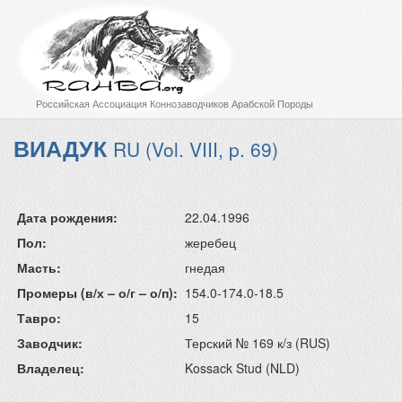
Российская Ассоциация Коннозаводчиков Арабской Породы
ВИАДУК
RU (Vol. VIII, p. 69)
Дата рождения:
22.04.1996
Пол:
жеребец
Масть:
гнедая
Промеры (в/х – о/г – о/п):
154.0-174.0-18.5
Тавро:
15
Заводчик:
Терский № 169 к/з (RUS)
Владелец:
Kossack Stud (NLD)