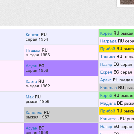
Корей
RU
рыжая
Канкан
RU
серая 1954
Награда
RU
сера
Прибой
RU
рыжа
Пташка
RU
гнедая 1953
Тактика
RU
гнеда
Назир
EG
серая 
Асуан
EG
серая 1958
Есрея
EG
серая 
Аракс
PL
гнедая
Карта
RU
гнедая 1962
Капелла
RU
рыж
Корей
RU
рыжая
Мак
RU
рыжая 1956
Мадила
DE
рыжа
Прибой
RU
рыжа
Капелла
RU
рыжая 1957
Канитель
RU
рыж
Назир
EG
серая 
Асуан
EG
серая 1958