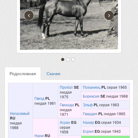
‹
›
Родословная
Скачки
Пробат
SE
Поханиец
PL
серая 1965
гнедая
Борексия
SE
гнедая 1968
1975
Гвизд
PL
гнедая 1981
Гвиазда
PL
Эльф
PL
серая 1963
гнедая
Негасимый
Гвардия
PL
гнедая 1965
1971
RU
Асуан
EG
Назир
EG
серая 1934
гнедая
серая
1988
Есрея
EG
серая 1943
1958
Нани
RU