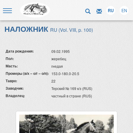
RU
EN
НАЛОЖНИК
RU (Vol. VIII, p. 100)
Дата рождения:
09.02.1995
Пол:
жеребец
Масть:
гнедая
Промеры (в/х – о/г – о/п):
153.0-180.0-20.5
Тавро:
22
Заводчик:
Терский № 169 к/з (RUS)
Владелец:
частный в стране (RUS)