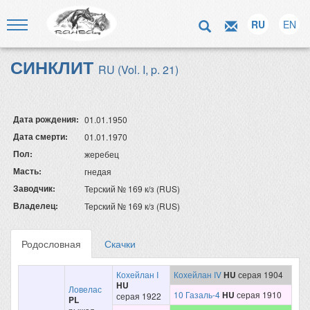
RU
EN
СИНКЛИТ
RU (Vol. I, p. 21)
Дата рождения:
01.01.1950
Дата смерти:
01.01.1970
Пол:
жеребец
Масть:
гнедая
Заводчик:
Терский № 169 к/з (RUS)
Владелец:
Терский № 169 к/з (RUS)
Родословная
Скачки
Кохейлан I
Кохейлан IV
HU
серая 1904
HU
Ловелас
10 Газаль-4
HU
серая 1910
серая 1922
PL