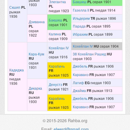
рыжая
Элегантка
Бакшиш
PL
серая 1901
1933
PL
Скшип
PL
Газелла II
PL
гнедая 1914
гнедая 1923
рыжая
1936
Ильдерим
TR
рыжая 1896
Бакшиш
PL
Дзиванна
серая 1901
PL
Парада
PL
серая 1895
серая
Калина
PL
Ибрахим
PL
серая 1899
1922
серая 1909
Кохейлан IV
HU
серая 1904
Кохейлан IV
HU
Кара-Кум
38 Кохейлан Рашид
HU
серая 1916
RU
серая 1903
серая
Карабинь
Джебель
FR
рыжая 1906
1931
Кадиджа
FR
RU
Караванэ
FR
рыжая 1907
рыжая 1925
гнедая
Латиф
EG
гнедая 1903
1936
Денустэ
FR
Дикарка
рыжая 1921
Джайма
FR
рыжая 1913
RU
рыжая
Карабинь
Джебель
FR
рыжая 1906
1930
FR
Караванэ
FR
рыжая 1907
рыжая 1925
© 2015-2026 Rahba.org
Email:
elwerd@gmail.com