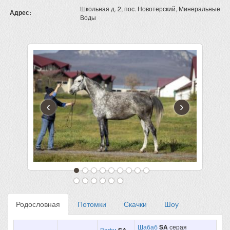
Школьная д. 2, пос. Новотерский, Минеральные
Адрес:
Воды
‹
›
Родословная
Потомки
Скачки
Шоу
Шабаб
SA
серая
Вафи