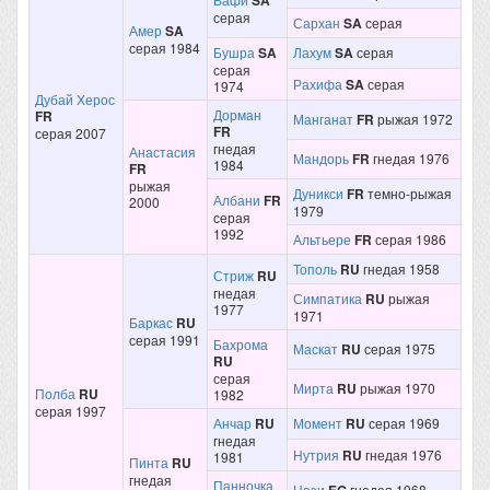
SA
серая
Сархан
SA
серая
Амер
SA
серая 1984
Бушра
SA
Лахум
SA
серая
серая
Рахифа
SA
серая
1974
Дубай Херос
Дорман
FR
Манганат
FR
рыжая 1972
FR
серая 2007
гнедая
Анастасия
Мандорь
FR
гнедая 1976
1984
FR
рыжая
Дуникси
FR
темно-рыжая
Албани
FR
2000
1979
серая
1992
Альтьере
FR
серая 1986
Тополь
RU
гнедая 1958
Стриж
RU
гнедая
Симпатика
RU
рыжая
1977
1971
Баркас
RU
серая 1991
Бахрома
Маскат
RU
серая 1975
RU
серая
Мирта
RU
рыжая 1970
Полба
RU
1982
серая 1997
Анчар
RU
Момент
RU
серая 1969
гнедая
Нутрия
RU
гнедая 1976
1981
Пинта
RU
гнедая
Панночка
Нази
гнедая 1968