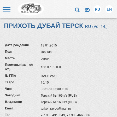
RU
EN
ПРИХОТЬ ДУБАЙ ТЕРСК
RU (Vol 14,)
Дата рождения:
18.01.2015
Пол:
кобыла
Масть:
серая
Промеры (в/х – о/г –
163.0-192.0-0.0
о/п):
№ ГПК:
RASB 2513
Тавро:
15/15
Чип:
985170002309870
Заводчик:
Терский № 169 к/з (RUS)
Владелец:
Терский № 169 к/з (RUS)
Email:
terkonzavod@mail.ru
Тел:
+ 7 906 4913349, +7 905 4666006