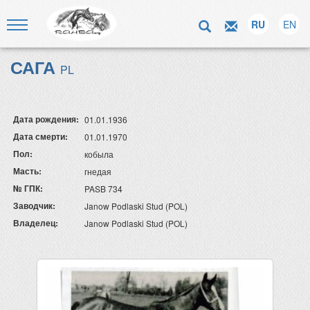
RU
EN
САГА
PL
Дата рождения:
01.01.1936
Дата смерти:
01.01.1970
Пол:
кобыла
Масть:
гнедая
№ ГПК:
PASB 734
Заводчик:
Janow Podlaski Stud (POL)
Владелец:
Janow Podlaski Stud (POL)