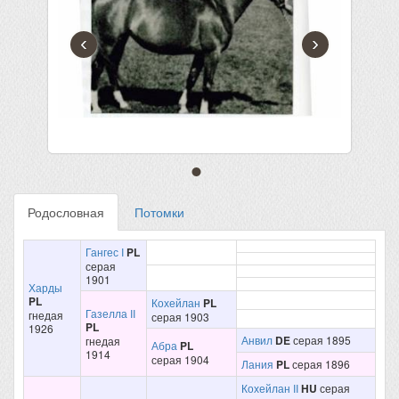
‹
›
Родословная
Потомки
Гангес I
PL
серая
1901
Харды
PL
Кохейлан
PL
Газелла II
гнедая
серая 1903
PL
1926
Анвил
DE
серая 1895
гнедая
Абра
PL
1914
серая 1904
Лания
PL
серая 1896
Кохейлан II
HU
серая