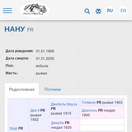
RU
EN
НАНУ
FR
Дата рождения:
01.01.1966
Дата смерти:
01.01.2000
Пол:
кобыла
Масть:
рыжая
Родословная
Потомки
Тэлмезе
FR
рыжая 1903
Джебель Мауза
FR
Дюк II
FR
Драгоннь
FR
гнедая
рыжая 1915
рыжая
1900
1932
Джерба
FR
гнедая 1920
Урур
FR