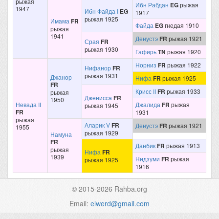
рыжая
Ибн Рабдан
EG
рыжая
1947
Ибн Файда I
EG
1917
рыжая 1925
Имама
FR
Файда
EG
гнедая 1910
рыжая
1941
Денустэ
FR
рыжая 1921
Срая
FR
рыжая 1930
Гафирь
TN
рыжая 1920
Норниз
FR
рыжая 1922
Нифанор
FR
рыжая 1931
Джанор
Нифа
FR
рыжая 1925
FR
Крисс II
FR
рыжая 1933
рыжая
Дженисса
FR
1950
Невада II
Джалида
FR
рыжая
рыжая 1945
FR
1931
рыжая
Аларик V
FR
Денустэ
FR
рыжая 1921
1955
рыжая 1929
Намуна
FR
Данбик
FR
рыжая 1913
рыжая
Нифа
FR
1939
Нидзуми
FR
рыжая
рыжая 1925
1916
© 2015-2026 Rahba.org
Email:
elwerd@gmail.com