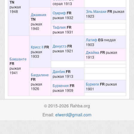
TN
серая 1913
рыжая
1948
Эль Манахи
FR
рыжая
Оукриф
FR
Джамния
1923
рыжая 1932
TN
рыжая
Тафлия
FR
1940
рыжая 1931
Латиф
EG
гнедая
1903
Денустэ
FR
Крисс II
FR
рыжая 1921
рыжая
Джайма
FR
рыжая
1933
1913
Бакшанте
FR
рыжая
Данбик
FR
1941
Багдалине
рыжая 1913
FR
рыжая
Буркеги
FR
рыжая
Буркения
FR
1926
1901
рыжая 1909
© 2015-2026 Rahba.org
Email:
elwerd@gmail.com