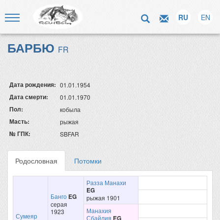
RU
EN
БАРБЮ
FR
Дата рождения:
01.01.1954
Дата смерти:
01.01.1970
Пол:
кобыла
Масть:
рыжая
№ ГПК:
SBFAR
Родословная
Потомки
Разза Манахи
EG
Банго
EG
рыжая 1901
серая
Манахия
1923
Сумеяр
Сбайлия
EG