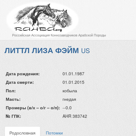
Российская Ассоциация Коннозаводчиков Арабской Породы
ЛИТТЛ ЛИЗА ФЭЙМ
US
Дата рождения:
01.01.1987
Дата смерти:
01.01.2015
Пол:
кобыла
Масть:
гнедая
Промеры (в/х – о/г – о/п):
--0.0
№ ГПК:
AHR 383742
Родословная
Потомки