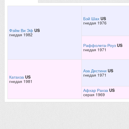
Бэй Шах
US
гнедая 1976
Фэйм Ви Эф
US
гнедая 1982
Раффолета-Роуз
US
гнедая 1971
Аза Дестини
US
гнедая 1971
Катахза
US
гнедая 1981
Афхар Рахза
US
серая 1969