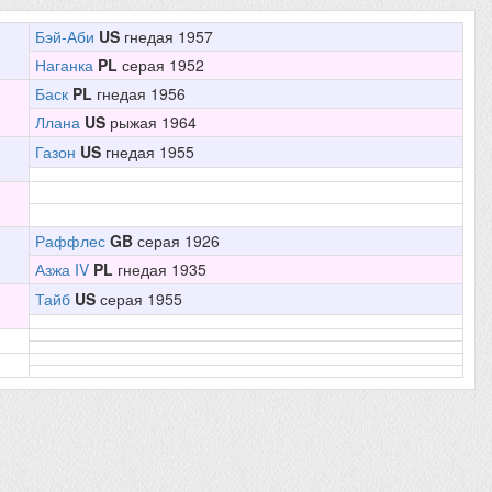
Бэй-Аби
US
гнедая 1957
Наганка
PL
серая 1952
Баск
PL
гнедая 1956
Ллана
US
рыжая 1964
Газон
US
гнедая 1955
Раффлес
GB
серая 1926
Азжа IV
PL
гнедая 1935
Тайб
US
серая 1955