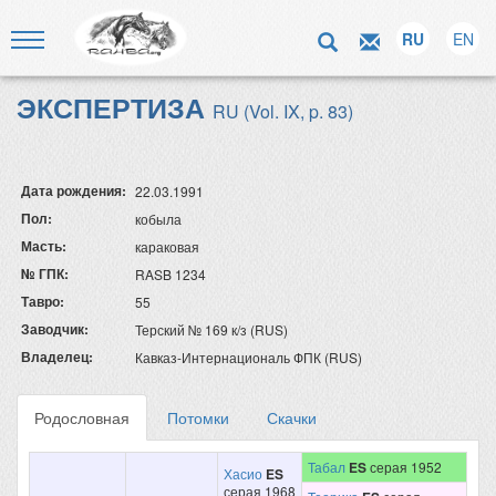
RU
EN
ЭКСПЕРТИЗА
RU (Vol. IX, p. 83)
Дата рождения:
22.03.1991
Пол:
кобыла
Масть:
караковая
№ ГПК:
RASB 1234
Тавро:
55
Заводчик:
Терский № 169 к/з (RUS)
Владелец:
Кавказ-Интернациональ ФПК (RUS)
Родословная
Потомки
Скачки
Табал
ES
серая 1952
Хасио
ES
серая 1968