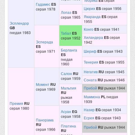
Теорика
ES
серая
Гадамес
ES
Цюрих
ES
серая 1956
серая 1978
Лопаз
ES
Якаранда
ES
серая
серая 1965
1955
Эсплендор
GB
Конго
ES
серая 1941
гнедая 1983
Табал
ES
Хиландера
ES
серая
серая 1952
Эсперада
1942
ES
Берланга
серая 1971
Шериф
ES
серая 1943
ES
гнедая
Тенерия
ES
серая 1955
1960
Негатив
RU
серая 1945
Салон
RU
серая 1959
Соната
RU
рыжая 1946
Момент
RU
Мальпия
Прибой
RU
рыжая 1944
серая 1969
RU
Маммона
PL
гнедая
рыжая
1939
1958
Премия
RU
серая 1980
Назир
EG
серая 1934
Асуан
EG
серая 1958
Есрея
EG
серая 1943
Панорама
RU
Платина
Прибой
RU
рыжая 1944
серая 1966
RU