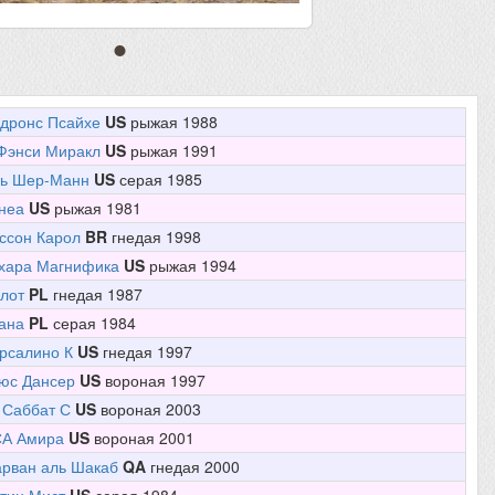
дронс Псайхе
US
рыжая 1988
Фэнси Миракл
US
рыжая 1991
ь Шер-Манн
US
серая 1985
неа
US
рыжая 1981
ссон Карол
BR
гнедая 1998
хара Магнифика
US
рыжая 1994
лот
PL
гнедая 1987
ана
PL
серая 1984
рсалино К
US
гнедая 1997
юс Дансер
US
вороная 1997
 Саббат С
US
вороная 2003
А Амира
US
вороная 2001
рван аль Шакаб
QA
гнедая 2000