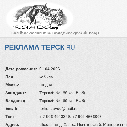
Российская Ассоциация Коннозаводчиков Арабской Породы
РЕКЛАМА ТЕРСК
RU
Дата рождения:
01.04.2026
Пол:
кобыла
Масть:
гнедая
Заводчик:
Терский № 169 к/з (RUS)
Владелец:
Терский № 169 к/з (RUS)
Email:
terkonzavod@mail.ru
Тел:
+ 7 906 4913349, +7 905 4666006
Адрес:
Школьная д. 2, пос. Новотерский, Минеральн