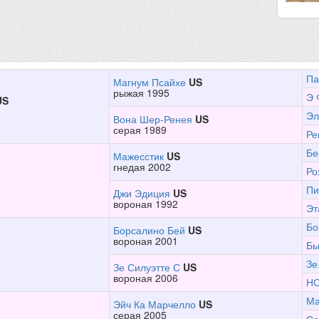
Па
Магнум Псайхе
US
рыжая 1995
Э 
US
Эл
Вона Шер-Ренея
US
серая 1989
Ре
Бе
Мажесстик
US
гнедая 2002
Ро
Пи
Джи Эдиция
US
вороная 1992
Эт
Бо
Борсалино Бей
US
вороная 2001
Бь
Зе
Зе Силуэтте С
US
вороная 2006
НС
Ма
Эйч Ка Марчелло
US
серая 2005