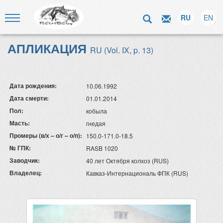
RU
EN
АПЛИКАЦИЯ
RU (Vol. IX, p. 13)
Дата рождения:
10.06.1992
Дата смерти:
01.01.2014
Пол:
кобыла
Масть:
гнедая
Промеры (в/х – о/г – о/п):
150.0-171.0-18.5
№ ГПК:
RASB 1020
Заводчик:
40 лет Октября колхоз (RUS)
Владелец:
Кавказ-Интернациональ ФПК (RUS)