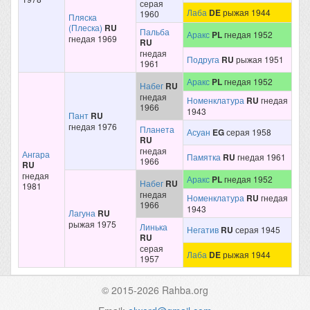
серая
Лаба
DE
рыжая 1944
1960
Пляска
(Плеска)
RU
Пальба
Аракс
PL
гнедая 1952
гнедая 1969
RU
гнедая
Подруга
RU
рыжая 1951
1961
Аракс
PL
гнедая 1952
Набег
RU
гнедая
Номенклатура
RU
гнедая
1966
1943
Пант
RU
гнедая 1976
Планета
Асуан
EG
серая 1958
RU
гнедая
Ангара
Памятка
RU
гнедая 1961
1966
RU
гнедая
Аракс
PL
гнедая 1952
Набег
RU
1981
гнедая
Номенклатура
RU
гнедая
1966
1943
Лагуна
RU
рыжая 1975
Линька
Негатив
RU
серая 1945
RU
серая
Лаба
DE
рыжая 1944
1957
© 2015-2026 Rahba.org