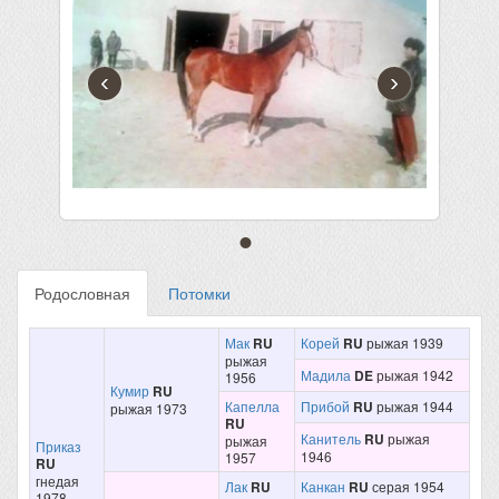
‹
›
Родословная
Потомки
Мак
RU
Корей
RU
рыжая 1939
рыжая
Мадила
DE
рыжая 1942
1956
Кумир
RU
Капелла
Прибой
RU
рыжая 1944
рыжая 1973
RU
Канитель
RU
рыжая
рыжая
Приказ
1946
1957
RU
гнедая
Лак
RU
Канкан
RU
серая 1954
1978