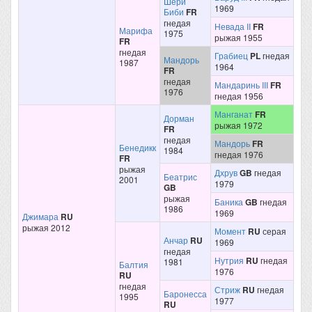
Шери
1969
Биби
FR
гнедая
Невада II
FR
Марифа
1975
рыжая 1955
FR
гнедая
Грабиец
PL
гнедая
Мандорь
1987
1964
FR
гнедая
Мандаринь III
FR
1976
гнедая 1956
Манганат
FR
Дорман
рыжая 1972
FR
гнедая
Мандорь
FR
Бенедикк
1984
гнедая 1976
FR
рыжая
Дхрув
GB
гнедая
Беатрис
2001
1979
GB
рыжая
Баника
GB
гнедая
1986
1969
Джимара
RU
рыжая 2012
Момент
RU
серая
Анчар
RU
1969
гнедая
Нутрия
RU
гнедая
1981
Балтия
1976
RU
гнедая
Стриж
RU
гнедая
Баронесса
1995
1977
RU