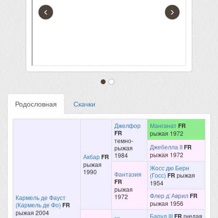
‹
›
Родословная
Скачки
Джелфор
Манганат
FR
FR
рыжая 1972
темно-
Джебелла II
FR
рыжая
рыжая 1972
1984
Акбар
FR
рыжая
Жосс дю Берн
1990
Фантазия
(Госс)
FR
рыжая
FR
1954
рыжая
Флер д`Аврил
FR
1972
Кармель де Фауст
рыжая 1956
(Кармель де Фо)
FR
рыжая 2004
Баруд III
FR
гнедая