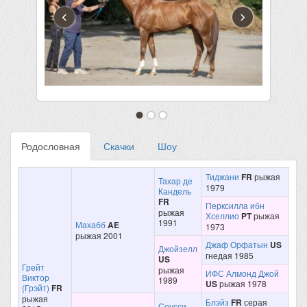
‹
›
Родословная
Скачки
Шоу
Тиджани
FR
рыжая
Тахар де
1979
Кандель
FR
Перксилла ибн
рыжая
Хселлио
PT
рыжая
1991
Махабб
AE
1973
рыжая 2001
Джаф Орфатын
US
Джойзелл
гнедая 1985
US
Грейт
рыжая
ИФС Алмонд Джой
Виктор
1989
US
рыжая 1978
(Грэйт)
FR
рыжая
Блэйз
FR
серая
Соусси