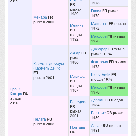
2015
1978
FR
рыжая
Гнаиа
FR
рыжая
1989
1975
Мендра
FR
рыжая 2000
Манганат
FR
рыжая
Менинь
1972
FR
гнедая
Мандорь
FR
гнедая
1992
1976
Джелфор
FR
темно-
Акбар
FR
рыжая 1984
рыжая
Фантазия
FR
рыжая
1990
Кармель де Фауст
1972
(Кармель де Фо)
FR
Шери Биби
FR
Марифа
рыжая 2004
гнедая 1975
FR
гнедая
Мандорь
FR
гнедая
Про Э
1987
1976
Контра
RU
рыжая
Дорман
FR
гнедая
Бенедикк
2016
1984
FR
рыжая
Беатрис
GB
рыжая
2001
1986
Пелага
RU
рыжая 2008
Анчар
RU
гнедая
Полтава
1981
RU