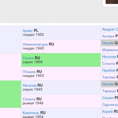
Амурат 
Аракс
PL
гнедая 1952
Ангара
P
Насим
G
Номенклатура
RU
гнедая 1943
Маммон
Негатив
Салон
RU
серая 1959
Соната
Прибой
Пташка
RU
гнедая 1953
Тактика
Насим
G
Негатив
RU
серая 1945
Тараща
Скшип
P
Соната
RU
рыжая 1946
Одалиск
Корей
R
Книппель
RU
рыжая 1954