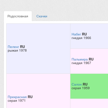
Родословная
Скачки
Набег
RU
гнедая 1966
Пеленг
RU
рыжая 1978
Пальмира
RU
гнедая 1967
Салон
RU
серая 1959
Прекрасная
RU
серая 1971