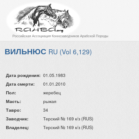
Российская Ассоциация Коннозаводчиков Арабской Породы
ВИЛЬНЮС
RU (Vol 6,129)
Дата рождения:
01.05.1983
Дата смерти:
01.01.2010
Пол:
жеребец
Масть:
рыжая
Тавро:
34
Заводчик:
Терский № 169 к/з (RUS)
Владелец:
Терский № 169 к/з (RUS)