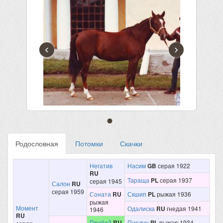
‹
›
Родословная
Потомки
Скачки
Негатив
Насим
GB
серая 1922
RU
Тараща
PL
серая 1937
серая 1945
Салон
RU
серая 1959
Соната
RU
Скшип
PL
рыжая 1936
рыжая
Момент
Одалиска
RU
гнедая 1941
1946
RU
Прибой
RU
Пиолун
PL
рыжая 1934