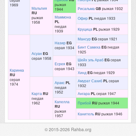
серая
рыжая
1969
Мальпия
Рисальма
GB
рыжая 1932
1944
RU
Маммона
рыжая
Офир
PL
гнедая 1933
PL
1958
гнедая
Круцица
PL
рыжая 1929
1939
Мансур
EG
серая 1921
Назир
EG
Бинт Самиха
EG
гнедая
серая 1934
1925
Асуан
EG
серая 1958
Шейх эль Араб
EG
серая
Есрея
EG
1933
серая 1943
Каринка
Хинд
EG
гнедая 1929
RU
серая
Амурат Сахиб
PL
серая
Аракс
PL
1974
1932
гнедая
1952
Карта
RU
Ангара
PL
серая 1947
гнедая
Капелла
1962
Прибой
RU
рыжая 1944
RU
рыжая
Канитель
RU
рыжая 1946
1957
© 2015-2026 Rahba.org