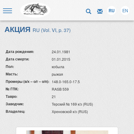
RU
EN
АКЦИЯ
RU (Vol. VI, p. 37)
Дата рождения:
24.01.1981
Дата смерти:
01.01.2015
Пол:
кобыла
Масть:
рыжая
Промеры (в/х – о/г – о/п):
148.0-165.0-17.5
№ ГПК:
RASB 559
Тавро:
21
Заводчик:
Терский № 169 к/з (RUS)
Владелец:
Хреновской к/з (RUS)