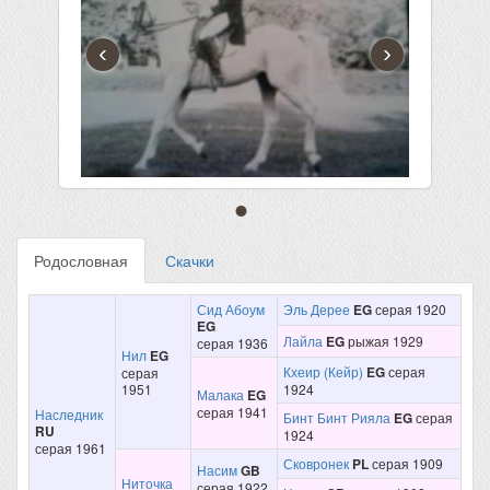
‹
›
Родословная
Скачки
Сид Абоум
Эль Дерее
EG
серая 1920
EG
Лайла
EG
рыжая 1929
серая 1936
Нил
EG
Кхеир (Кейр)
EG
серая
серая
1951
1924
Малака
EG
серая 1941
Наследник
Бинт Бинт Рияла
EG
серая
RU
1924
серая 1961
Сковронек
PL
серая 1909
Насим
GB
Ниточка
серая 1922