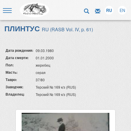
RU
EN
ПЛИНТУС
RU (RASB Vol. IV, p. 61)
Дата рождения:
09.03.1980
Дата смерти:
01.01.2000
Пол:
жеребец
Масть:
серая
Тавро:
37/80
Заводчик:
Терский № 169 к/з (RUS)
Владелец:
Терский № 169 к/з (RUS)